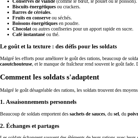
Conserves de viande
(comme le bœuf, le poulet ou le poisson).
Biscuits énergétiques
ou crackers.
Barres de céréales
.
Fruits en conserve
ou séchés.
Boissons énergétiques
en poudre.
Chocolat
ou autres confiseries pour un apport rapide en sucre.
Café instantané
ou thé.
Le goût et la texture : des défis pour les soldats
Malgré les efforts pour améliorer le goût des rations, beaucoup de soldat
caoutchouteuse
, et le manque de fraîcheur rend souvent le goût fade. D
Comment les soldats s'adaptent
Malgré le goût désagréable des rations, les soldats trouvent des moyens de
1.
Assaisonnements personnels
Beaucoup de soldats emportent des
sachets de sauces
, du
sel
, du
poiv
2.
Échanges et partages
Les soldats échangent souvent des éléments de leurs rations avec leurs c