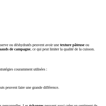
nserve ou déshydratés peuvent avoir une
texture pâteuse
ou
hauds de campagne
, ce qui peut limiter la qualité de la cuisson.
stratégies couramment utilisées :
outs peuvent faire une grande différence.
es personnelles. Les
échanges
peuvent aussi créer un sentiment de