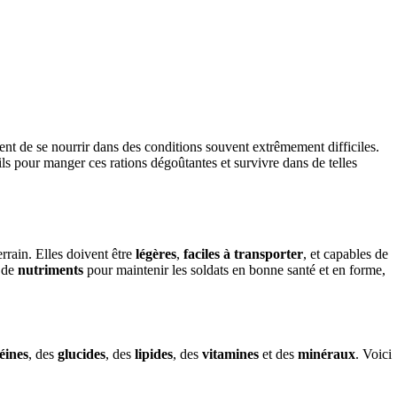
ment de se nourrir dans des conditions souvent extrêmement difficiles.
-ils pour manger ces rations dégoûtantes et survivre dans de telles
errain. Elles doivent être
légères
,
faciles à transporter
, et capables de
 de
nutriments
pour maintenir les soldats en bonne santé et en forme,
éines
, des
glucides
, des
lipides
, des
vitamines
et des
minéraux
. Voici