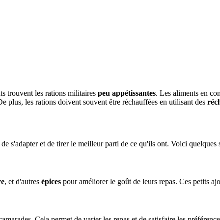
s trouvent les rations militaires
peu appétissantes
. Les aliments en co
e plus, les rations doivent souvent être réchauffées en utilisant des
réc
 s'adapter et de tirer le meilleur parti de ce qu'ils ont. Voici quelques 
re
, et d'autres
épices
pour améliorer le goût de leurs repas. Ces petits aj
amarades. Cela permet de varier les repas et de satisfaire les préférenc