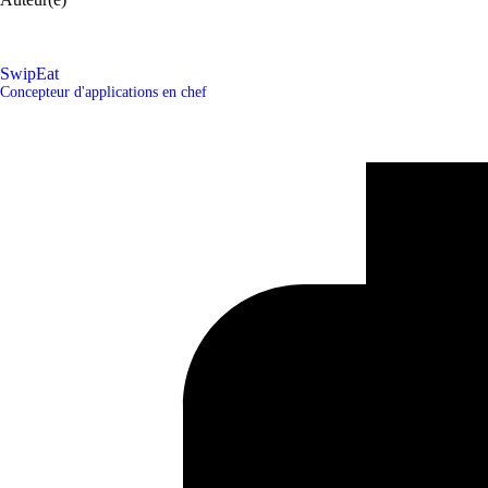
SwipEat
Concepteur d'applications en chef