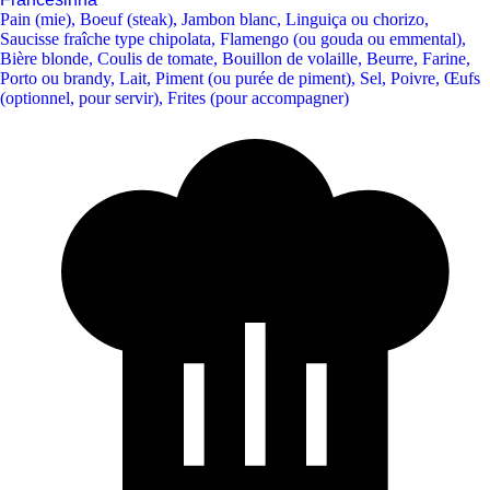
Pain (mie)
,
Boeuf (steak)
,
Jambon blanc
,
Linguiça ou chorizo
,
Saucisse fraîche type chipolata
,
Flamengo (ou gouda ou emmental)
,
Bière blonde
,
Coulis de tomate
,
Bouillon de volaille
,
Beurre
,
Farine
,
Porto ou brandy
,
Lait
,
Piment (ou purée de piment)
,
Sel
,
Poivre
,
Œufs
(optionnel, pour servir)
,
Frites (pour accompagner)