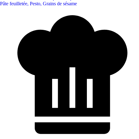
Pâte feuilletée
,
Pesto
,
Grains de sésame