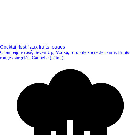
Cocktail festif aux fruits rouges
Champagne rosé
,
Seven Up
,
Vodka
,
Sirop de sucre de canne
,
Fruits
rouges surgelés
,
Cannelle (bâton)