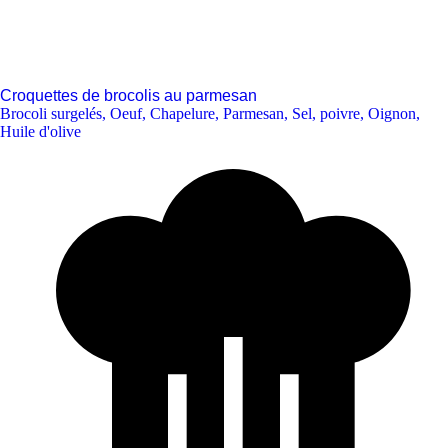
Croquettes de brocolis au parmesan
Brocoli surgelés
,
Oeuf
,
Chapelure
,
Parmesan
,
Sel, poivre
,
Oignon
,
Huile d'olive