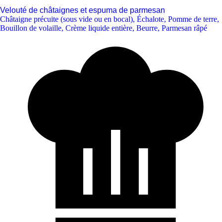
Velouté de châtaignes et espuma de parmesan
Châtaigne précuite (sous vide ou en bocal)
,
Échalote
,
Pomme de terre
,
Bouillon de volaille
,
Crème liquide entière
,
Beurre
,
Parmesan râpé