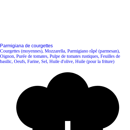
Parmigiana de courgettes
Courgettes (moyennes)
,
Mozzarella
,
Parmigiano râpé (parmesan)
,
Oignon
,
Purée de tomates
,
Pulpe de tomates rustiques
,
Feuilles de
basilic
,
Oeufs
,
Farine
,
Sel
,
Huile d'olive
,
Huile (pour la friture)