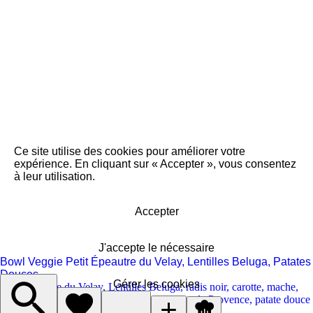
Ce site utilise des cookies pour améliorer votre
expérience. En cliquant sur « Accepter », vous consentez
à leur utilisation.
Accepter
J'accepte le nécessaire
Bowl Veggie Petit Épeautre du Velay, Lentilles Beluga, Patates
Douces
Gérer les cookies
Petit Epeautre du Velay
,
Lentilles Beluga
,
radis noir
,
carotte
,
mache
,
échalotte
,
Sel
,
Poivre
,
Huile d'olive
,
Herbes de Provence
,
patate douce