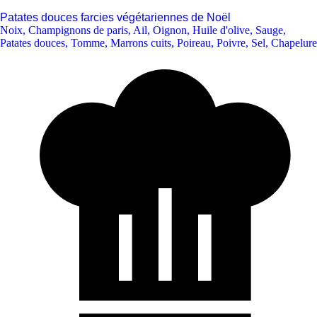
Patates douces farcies végétariennes de Noël
Noix
,
Champignons de paris
,
Ail
,
Oignon
,
Huile d'olive
,
Sauge
,
Patates douces
,
Tomme
,
Marrons cuits
,
Poireau
,
Poivre
,
Sel
,
Chapelure