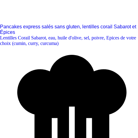
Pancakes express salés sans gluten, lentilles corail Sabarot et
Épices
Lentilles Corail Sabarot
,
eau
,
huile d'olive
,
sel
,
poivre
,
Epices de votre
choix (cumin, curry, curcuma)