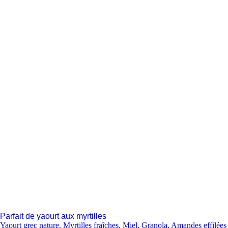
Parfait de yaourt aux myrtilles
Yaourt grec nature
,
Myrtilles fraîches
,
Miel
,
Granola
,
Amandes effilées