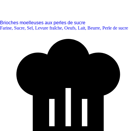
Brioches moelleuses aux perles de sucre
Farine
,
Sucre
,
Sel
,
Levure fraîche
,
Oeufs
,
Lait
,
Beurre
,
Perle de sucre