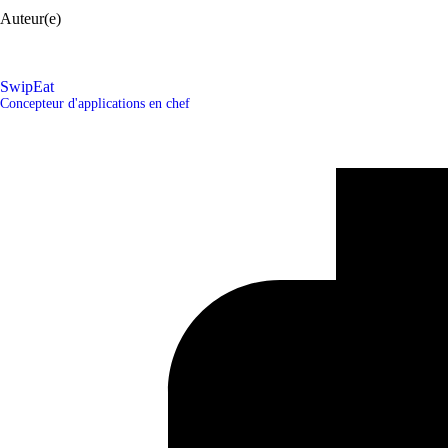
Auteur(e)
SwipEat
Concepteur d'applications en chef