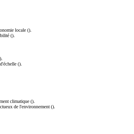
conomie locale ().
ilité ().
).
'échelle ().
ment climatique ().
ectueux de l'environnement ().