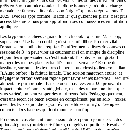
nutriments. Imaginez : des soupes vitalisantes ou des currys protéinés
prêts en 5 min au micro-ondes. Ludique bonus : ça réduit la charge
mentale, ce fameux "dîner decision fatigue" qui nous épuise tous. En
2025, avec les apps comme "Batch It" qui guident les plans, c'est plus
accessible que jamais pour approfondir ses connaissances en nutrition
appliquée.
Les kryptonite cachées : Quand le batch cooking patine Mais stop,
super-héros ! Le batch cooking n'est pas infaillible. Premier vilain :
l'organisation "militaire" requise. Planifier menus, listes de courses et
sessions de 3-4h peut virer au cauchemar si on manque de discipline –
et pour les improvisateurs, c'est frustrant. Ensuite, l'ennui gustatif :
manger les mêmes plats réchauffés toute la semaine ? Risque de
lassitude, surtout si les textures changent au defrost (adieu croustillant
!).Autre ombre : la fatigue initiale. Une session marathon épuise, et
négliger le refroidissement rapide peut favoriser les bactéries – sécurité
alimentaire primordiale ! Pas d'études massives en 2025 prouvant un
impact "miracle" sur la santé globale, mais des retours montrent que
sans variété, on peut zapper des nutriments frais. Pédagogiquement,
c'est une leçon : le batch excelle en complément, pas en solo – mixez
avec des twists quotidiens pour éviter le blues du frigo. Exemples
concrets : Des batches qui font mouche... ou flop
Prenons un cas étudiant : une session de 3h pour 5 jours de salades
quinoa-légumes (protéines + fibres), congelés en portions. Résultat ?
Temps gagné pour réviser, budget allégé de 15 €/semaine, et zéro