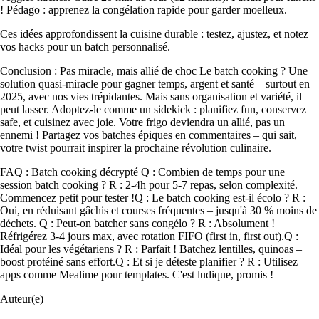
! Pédago : apprenez la congélation rapide pour garder moelleux.
Ces idées approfondissent la cuisine durable : testez, ajustez, et notez
vos hacks pour un batch personnalisé.
Conclusion : Pas miracle, mais allié de choc Le batch cooking ? Une
solution quasi-miracle pour gagner temps, argent et santé – surtout en
2025, avec nos vies trépidantes. Mais sans organisation et variété, il
peut lasser. Adoptez-le comme un sidekick : planifiez fun, conservez
safe, et cuisinez avec joie. Votre frigo deviendra un allié, pas un
ennemi ! Partagez vos batches épiques en commentaires – qui sait,
votre twist pourrait inspirer la prochaine révolution culinaire.
FAQ : Batch cooking décrypté Q : Combien de temps pour une
session batch cooking ? R : 2-4h pour 5-7 repas, selon complexité.
Commencez petit pour tester !Q : Le batch cooking est-il écolo ? R :
Oui, en réduisant gâchis et courses fréquentes – jusqu'à 30 % moins de
déchets. Q : Peut-on batcher sans congélo ? R : Absolument !
Réfrigérez 3-4 jours max, avec rotation FIFO (first in, first out).Q :
Idéal pour les végétariens ? R : Parfait ! Batchez lentilles, quinoas –
boost protéiné sans effort.Q : Et si je déteste planifier ? R : Utilisez
apps comme Mealime pour templates. C'est ludique, promis !
Auteur(e)