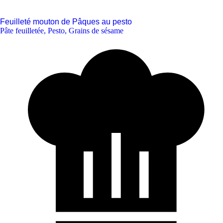
Feuilleté mouton de Pâques au pesto
Pâte feuilletée
,
Pesto
,
Grains de sésame