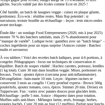
gâchis. Succès validé par des écoles comme Ecor en 2025 !
Côté famille, un batch de lasagnes veggie : cuisez en plaque géante,
portionnez. Éco-win : réutilise restes. Mais flop potentiel : si
surcuisson, texture bouillie au réchauffage – leçon : tests micro-ondes
avant stockage.
Étude-like : un sondage Food Entrepreneures (2020, mis à jour 2025)
montre 70 % des batchers satisfaits, mais 25 % abandonnent pour
"manque de variété". Ludique twist : gamifiez avec un "batch bingo" –
cochez ingrédients pour un repas surprise !Astuces cuisine : Batchez
malin et savoureux
À vos tabliers ! Voici des recettes batch ludiques, pour 4-6 portions, à
congeler. Pédagogiques : focus sur techniques de conservation et
équilibre. Batch de soupes vitalité : Hachez carottes, poireaux, lentilles
(1 kg total). Cuire 30 min dans bouillon veggie. Mixer, portionner en
bocaux. Twist : ajoutez épices (curcuma pour anti-inflammatoire).
Décongélation : bain-marie 10 min. Leçon : légumes racines se
conservent 3 mois au congélo ! Curry protéiné express : Brown 500g
poulet/tofu, ajoutez tomates, coco, épices. Simmer 20 min. Divisez en
Tupperware. Fun : variez avec patates douces pour glucides lents.
Réchauffage : poêle 5 min. Astuce : étiquetez dates pour rotation.
Muffins salés anti-blues : Mélangez farine, œufs, fromage, herbes,
veggies hachés. Cuire 20 min au four (12 muffins). Parfait pour lunchs