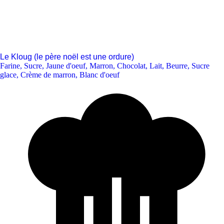
Le Kloug (le père noël est une ordure)
Farine
,
Sucre
,
Jaune d'oeuf
,
Marron
,
Chocolat
,
Lait
,
Beurre
,
Sucre
glace
,
Crème de marron
,
Blanc d'oeuf