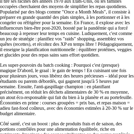
il tire ses racines des années 1970 aux États-Unis, où les familles
occupées cherchaient des moyens de simplifier les repas quotidiens.
Popularisé par des blogs comme "Once a Month Meals", il consiste à
préparer en grande quantité des plats simples, à les portionner et à les
congeler ou réfrigérer pour la semaine. En France, il explose avec les
influenceurs bien-être post-2020, boosté par la pandémie qui a forcé
beaucoup à repenser leur temps en cuisine. Ludiquement, c'est comme
un jeu de stratégie : planifiez vos "raids" shopping, assemblez vos
quêtes (recettes), et récoltez des XP en temps libre ! Pédagogiquement,
il enseigne la planification nutritionnelle : équilibrer protéines, veggies
et glucides pour des repas sains sans effort quotidien.
Les super-pouvoirs du batch cooking : Pourquoi c'est (presque)
magique D'abord, le graal : le gain de temps ! En cuisinant une fois
pour plusieurs jours, vous libérez des heures précieuses – idéal pour les
étudiants ou parents débordés, qui gagnent jusqu'à 5 heures par
semaine. Ensuite, l'anti-gaspillage champion : en planifiant
précisément, on réduit les déchets alimentaires de 30 % en moyenne,
un atout éco-responsable qui fait du bien à la planète et au portefeuille.
Économies en prime : courses groupées = prix bas, et repas maison =
adieu fast-food coûteux, avec des économies estimées à 20-30 % sur le
budget alimentaire.
Côté santé, c'est un boost : plus de produits frais et de saison, des
portions contrôlées pour une alimentation équilibrée, riche en