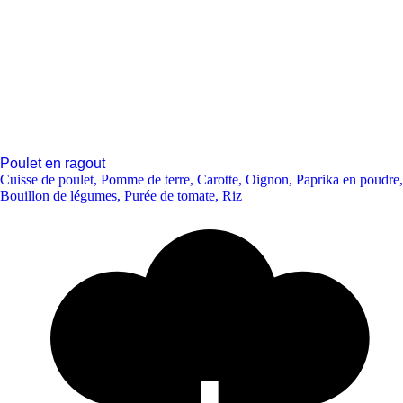
Poulet en ragout
Cuisse de poulet
,
Pomme de terre
,
Carotte
,
Oignon
,
Paprika en poudre
,
Bouillon de légumes
,
Purée de tomate
,
Riz