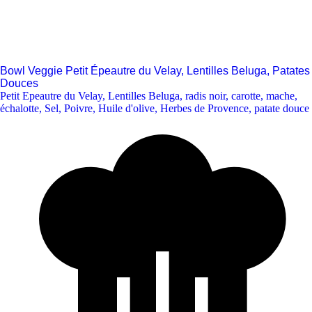
Bowl Veggie Petit Épeautre du Velay, Lentilles Beluga, Patates
Douces
Petit Epeautre du Velay
,
Lentilles Beluga
,
radis noir
,
carotte
,
mache
,
échalotte
,
Sel
,
Poivre
,
Huile d'olive
,
Herbes de Provence
,
patate douce