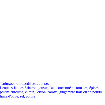
Tartinade de Lentilles Jaunes
Lentilles Jaunes Sabarot
,
gousse d'ail
,
concentré de tomates
,
épices
(curry, curcuma, cumin)
,
citron
,
carotte
,
gingembre frais ou en poudre
,
huile d'olive
,
sel
,
poivre