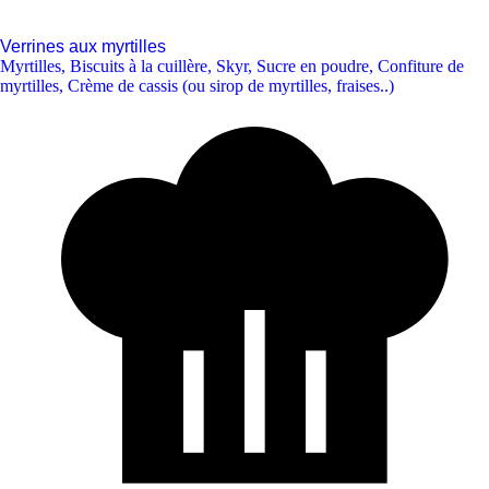
Verrines aux myrtilles
Myrtilles
,
Biscuits à la cuillère
,
Skyr
,
Sucre en poudre
,
Confiture de
myrtilles
,
Crème de cassis (ou sirop de myrtilles, fraises..)