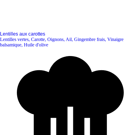
Lentilles aux carottes
Lentilles vertes
,
Carotte
,
Oignons
,
Ail
,
Gingembre frais
,
Vinaigre
balsamique
,
Huile d'olive