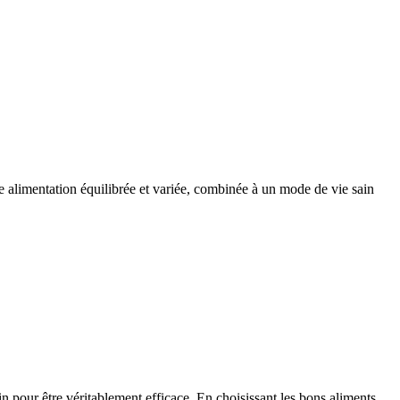
ne alimentation équilibrée et variée, combinée à un mode de vie sain
in pour être véritablement efficace. En choisissant les bons aliments,