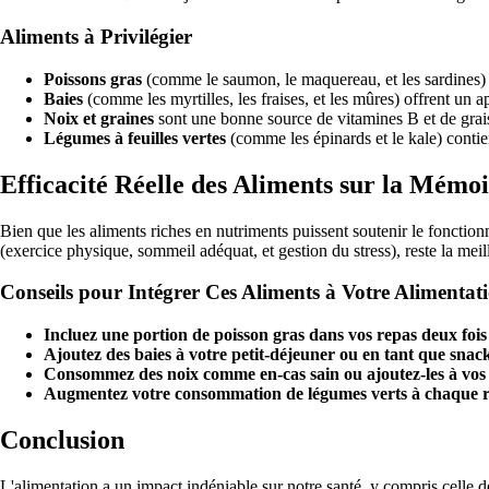
Aliments à Privilégier
Poissons gras
(comme le saumon, le maquereau, et les sardines)
Baies
(comme les myrtilles, les fraises, et les mûres) offrent un 
Noix et graines
sont une bonne source de vitamines B et de grais
Légumes à feuilles vertes
(comme les épinards et le kale) contie
Efficacité Réelle des Aliments sur la Mémo
Bien que les aliments riches en nutriments puissent soutenir le fonctio
(exercice physique, sommeil adéquat, et gestion du stress), reste la mei
Conseils pour Intégrer Ces Aliments à Votre Alimentat
Incluez une portion de poisson gras dans vos repas deux fois
Ajoutez des baies à votre petit-déjeuner ou en tant que snac
Consommez des noix comme en-cas sain ou ajoutez-les à vos 
Augmentez votre consommation de légumes verts à chaque r
Conclusion
L'alimentation a un impact indéniable sur notre santé, y compris celle de