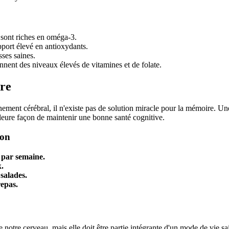
 sont riches en oméga-3.
apport élevé en antioxydants.
ses saines.
nnent des niveaux élevés de vitamines et de folate.
ire
nnement cérébral, il n'existe pas de solution miracle pour la mémoire. U
lleure façon de maintenir une bonne santé cognitive.
ion
 par semaine.
k.
salades.
epas.
 notre cerveau, mais elle doit être partie intégrante d'un mode de vie sa