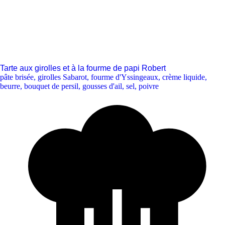
Tarte aux girolles et à la fourme de papi Robert
pâte brisée
,
girolles Sabarot
,
fourme d'Yssingeaux
,
crème liquide
,
beurre
,
bouquet de persil
,
gousses d'ail
,
sel
,
poivre