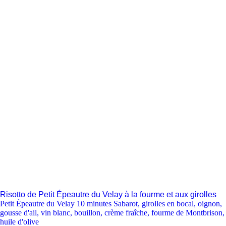
Risotto de Petit Épeautre du Velay à la fourme et aux girolles
Petit Épeautre du Velay 10 minutes Sabarot
,
girolles en bocal
,
oignon
,
gousse d'ail
,
vin blanc
,
bouillon
,
crème fraîche
,
fourme de Montbrison
,
huile d'olive