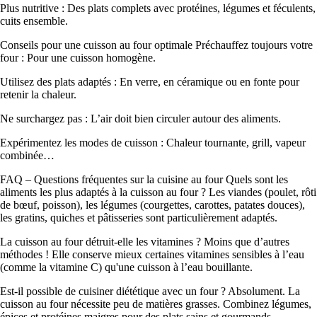
Plus nutritive : Des plats complets avec protéines, légumes et féculents,
cuits ensemble.
Conseils pour une cuisson au four optimale Préchauffez toujours votre
four : Pour une cuisson homogène.
Utilisez des plats adaptés : En verre, en céramique ou en fonte pour
retenir la chaleur.
Ne surchargez pas : L’air doit bien circuler autour des aliments.
Expérimentez les modes de cuisson : Chaleur tournante, grill, vapeur
combinée…
FAQ – Questions fréquentes sur la cuisine au four Quels sont les
aliments les plus adaptés à la cuisson au four ? Les viandes (poulet, rôti
de bœuf, poisson), les légumes (courgettes, carottes, patates douces),
les gratins, quiches et pâtisseries sont particulièrement adaptés.
La cuisson au four détruit-elle les vitamines ? Moins que d’autres
méthodes ! Elle conserve mieux certaines vitamines sensibles à l’eau
(comme la vitamine C) qu'une cuisson à l’eau bouillante.
Est-il possible de cuisiner diététique avec un four ? Absolument. La
cuisson au four nécessite peu de matières grasses. Combinez légumes,
épices et protéines maigres pour des plats sains et gourmands.