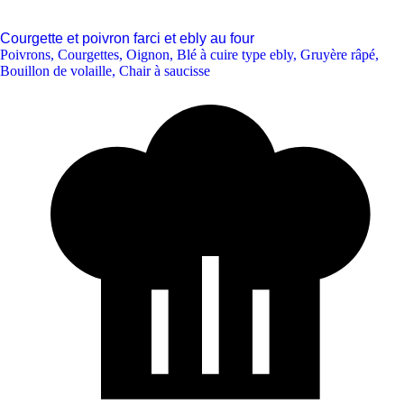
Courgette et poivron farci et ebly au four
Poivrons
,
Courgettes
,
Oignon
,
Blé à cuire type ebly
,
Gruyère râpé
,
Bouillon de volaille
,
Chair à saucisse