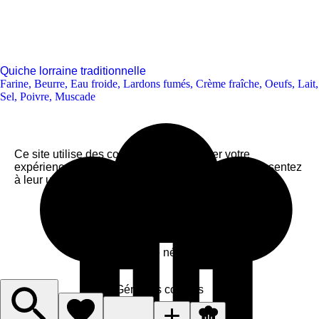
Quiche lorraine traditionnelle
Farine
,
Beurre
,
Eau froide
,
Lardons fumés
,
Crème fraîche
,
Oeufs
,
Lait
,
Sel
,
Poivre
,
Muscade
Ce site utilise des cookies pour améliorer votre
expérience. En cliquant sur « Accepter », vous consentez
à leur utilisation.
Accepter
J'accepte le nécessaire
Gérer les cookies