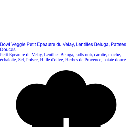
Bowl Veggie Petit Épeautre du Velay, Lentilles Beluga, Patates
Douces
Petit Epeautre du Velay
,
Lentilles Beluga
,
radis noir
,
carotte
,
mache
,
échalotte
,
Sel
,
Poivre
,
Huile d'olive
,
Herbes de Provence
,
patate douce