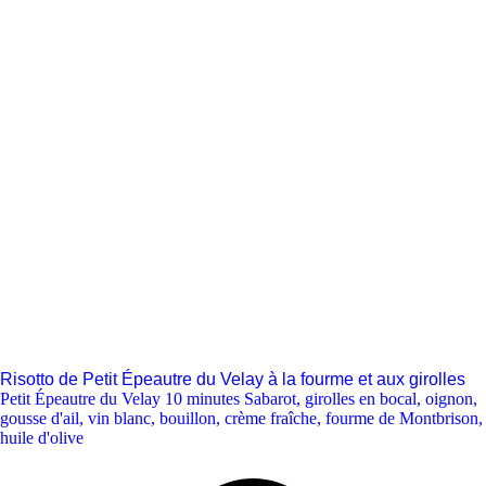
Risotto de Petit Épeautre du Velay à la fourme et aux girolles
Petit Épeautre du Velay 10 minutes Sabarot
,
girolles en bocal
,
oignon
,
gousse d'ail
,
vin blanc
,
bouillon
,
crème fraîche
,
fourme de Montbrison
,
huile d'olive