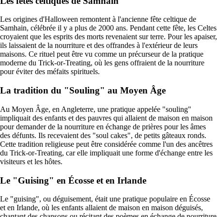
Les fêtes celtiques de Samhain
Les origines d'Halloween remontent à l'ancienne fête celtique de
Samhain, célébrée il y a plus de 2000 ans. Pendant cette fête, les Celtes
croyaient que les esprits des morts revenaient sur terre. Pour les apaiser,
ils laissaient de la nourriture et des offrandes à l'extérieur de leurs
maisons. Ce rituel peut être vu comme un précurseur de la pratique
moderne du Trick-or-Treating, où les gens offraient de la nourriture
pour éviter des méfaits spirituels.
La tradition du "Souling" au Moyen Âge
Au Moyen Âge, en Angleterre, une pratique appelée "souling"
impliquait des enfants et des pauvres qui allaient de maison en maison
pour demander de la nourriture en échange de prières pour les âmes
des défunts. Ils recevaient des "soul cakes", de petits gâteaux ronds.
Cette tradition religieuse peut être considérée comme l'un des ancêtres
du Trick-or-Treating, car elle impliquait une forme d'échange entre les
visiteurs et les hôtes.
Le "Guising" en Écosse et en Irlande
Le "guising", ou déguisement, était une pratique populaire en Écosse
et en Irlande, où les enfants allaient de maison en maison déguisés,
chantant des chansons ou récitant des poèmes en échange de nourriture