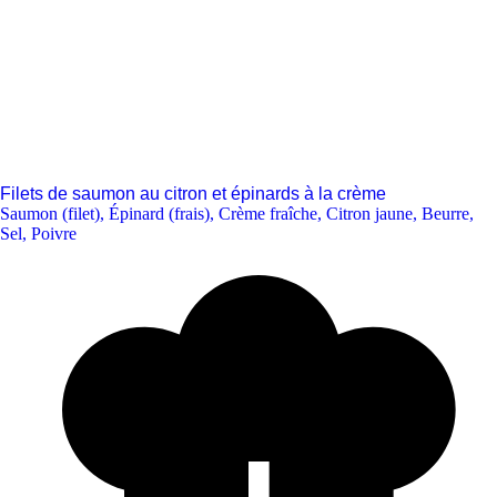
Filets de saumon au citron et épinards à la crème
Saumon (filet)
,
Épinard (frais)
,
Crème fraîche
,
Citron jaune
,
Beurre
,
Sel
,
Poivre