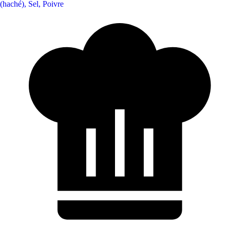
(haché)
,
Sel
,
Poivre