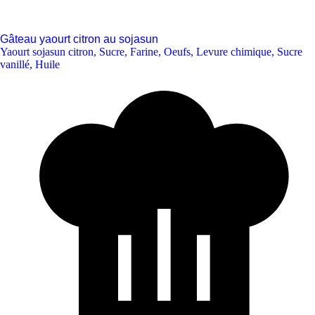
Gâteau yaourt citron au sojasun
Yaourt sojasun citron
,
Sucre
,
Farine
,
Oeufs
,
Levure chimique
,
Sucre
vanillé
,
Huile