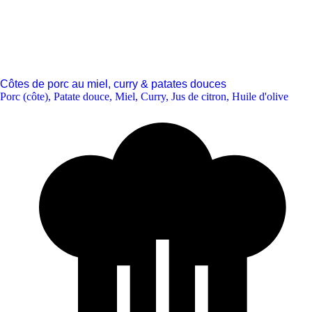
Côtes de porc au miel, curry & patates douces
Porc (côte)
,
Patate douce
,
Miel
,
Curry
,
Jus de citron
,
Huile d'olive