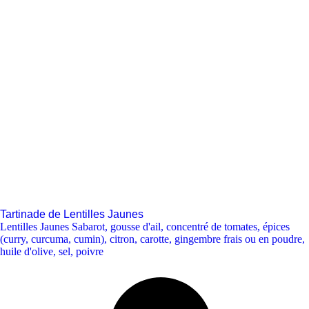
Tartinade de Lentilles Jaunes
Lentilles Jaunes Sabarot
,
gousse d'ail
,
concentré de tomates
,
épices
(curry, curcuma, cumin)
,
citron
,
carotte
,
gingembre frais ou en poudre
,
huile d'olive
,
sel
,
poivre