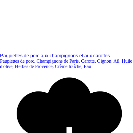
Paupiettes de porc aux champignons et aux carottes
Paupiettes de porc
,
Champignons de Paris
,
Carotte
,
Oignon
,
Ail
,
Huile
d'olive
,
Herbes de Provence
,
Crème fraîche
,
Eau