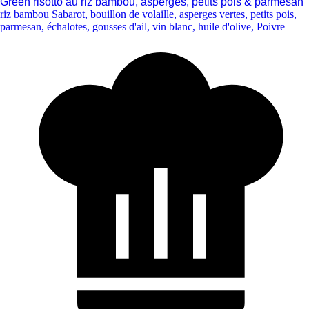
Green risotto au riz bambou, asperges, petits pois & parmesan
riz bambou Sabarot
,
bouillon de volaille
,
asperges vertes
,
petits pois
,
parmesan
,
échalotes
,
gousses d'ail
,
vin blanc
,
huile d'olive
,
Poivre