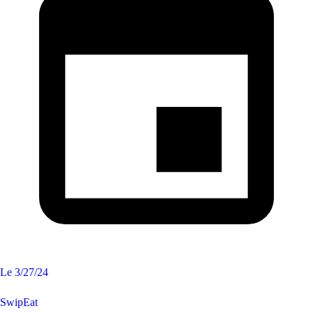
Le
3/27/24
SwipEat