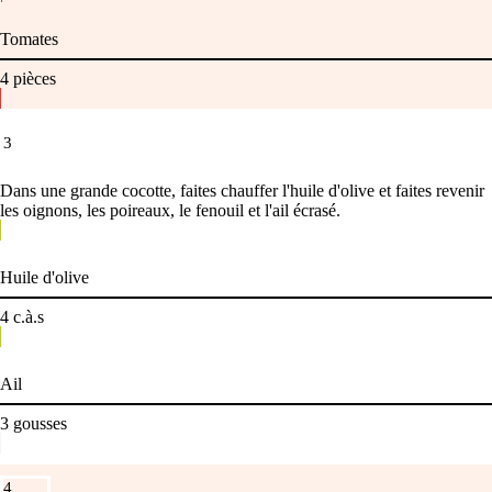
Tomates
4
pièces
3
Dans une grande cocotte, faites chauffer l'huile d'olive et faites revenir
les oignons, les poireaux, le fenouil et l'ail écrasé.
Huile d'olive
4
c.à.s
Ail
3
gousses
4