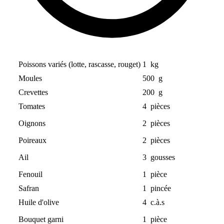
Poissons variés (lotte, rascasse, rouget)
1
kg
Moules
500
g
Crevettes
200
g
Tomates
4
pièces
Oignons
2
pièces
Poireaux
2
pièces
Ail
3
gousses
Fenouil
1
pièce
Safran
1
pincée
Huile d'olive
4
c.à.s
Bouquet garni
1
pièce