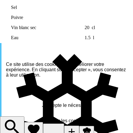
Sel
Poivre
Vin blanc sec
20
cl
Eau
1.5
l
Ce site utilise des cookies pour améliorer votre
expérience. En cliquant sur « Accepter », vous consentez
à leur utilisation.
Accepter
J'accepte le nécessaire
Gérer les cookies