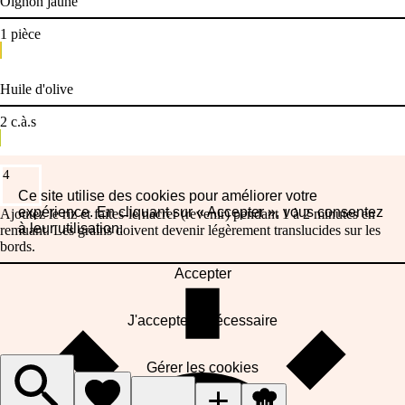
Oignon jaune
1
pièce
Huile d'olive
2
c.à.s
4
Ce site utilise des cookies pour améliorer votre
expérience. En cliquant sur « Accepter », vous consentez
Ajoutez le riz et faites-le nacrer (revenir) pendant 1 à 2 minutes en
à leur utilisation.
remuant. Les grains doivent devenir légèrement translucides sur les
bords.
Accepter
J'accepte le nécessaire
Gérer les cookies