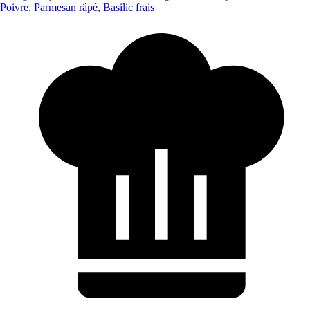
Poivre
,
Parmesan râpé
,
Basilic frais