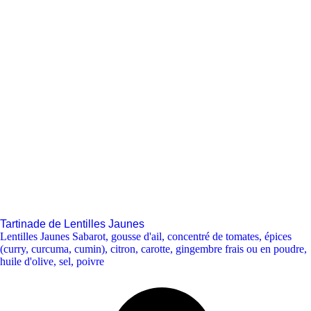
Tartinade de Lentilles Jaunes
Lentilles Jaunes Sabarot
,
gousse d'ail
,
concentré de tomates
,
épices
(curry, curcuma, cumin)
,
citron
,
carotte
,
gingembre frais ou en poudre
,
huile d'olive
,
sel
,
poivre