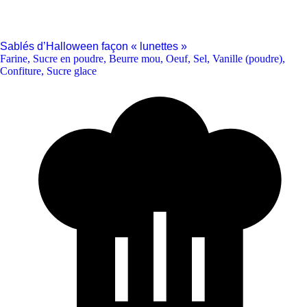
Sablés d’Halloween façon « lunettes »
Farine
,
Sucre en poudre
,
Beurre mou
,
Oeuf
,
Sel
,
Vanille (poudre)
,
Confiture
,
Sucre glace