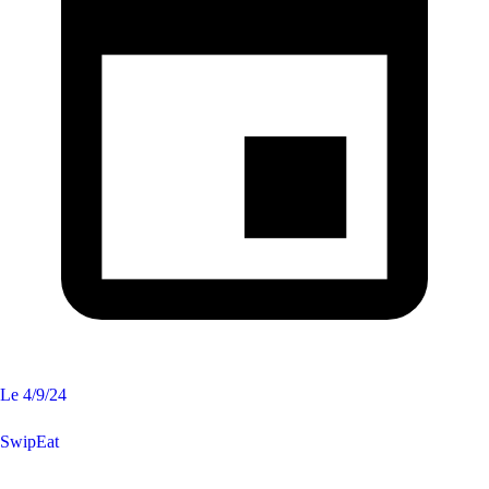
Le
4/9/24
SwipEat