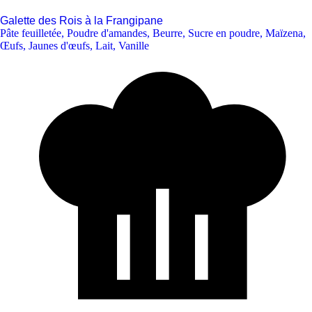
Galette des Rois à la Frangipane
Pâte feuilletée
,
Poudre d'amandes
,
Beurre
,
Sucre en poudre
,
Maïzena
,
Œufs
,
Jaunes d'œufs
,
Lait
,
Vanille