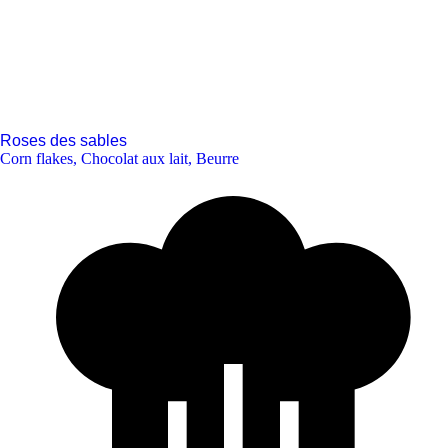
Roses des sables
Corn flakes
,
Chocolat aux lait
,
Beurre