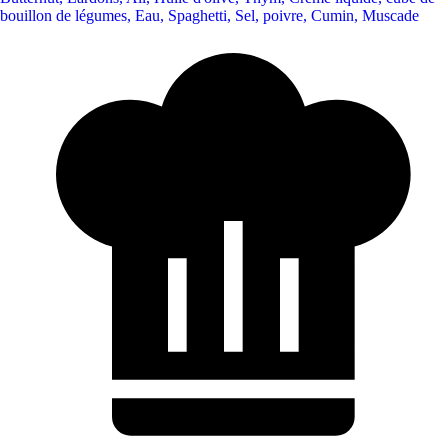
bouillon de légumes
,
Eau
,
Spaghetti
,
Sel, poivre
,
Cumin
,
Muscade