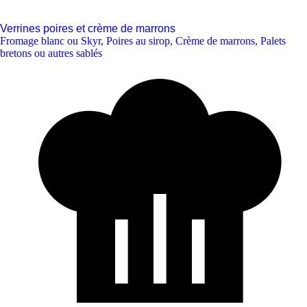
Verrines poires et crème de marrons
Fromage blanc ou Skyr
,
Poires au sirop
,
Crème de marrons
,
Palets
bretons ou autres sablés