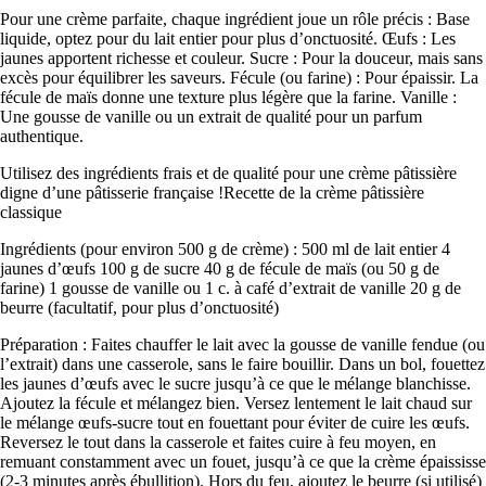
Pour une crème parfaite, chaque ingrédient joue un rôle précis
: Base
liquide, optez pour du lait entier pour plus d’onctuosité. Œufs : Les
jaunes apportent richesse et couleur. Sucre : Pour la douceur, mais sans
excès pour équilibrer les saveurs. Fécule (ou farine) : Pour épaissir. La
fécule de maïs donne une texture plus légère que la farine. Vanille :
Une gousse de vanille ou un extrait de qualité pour un parfum
authentique.
Utilisez des ingrédients frais et de qualité pour une crème pâtissière
digne d’une pâtisserie française !Recette de la crème pâtissière
classique
Ingrédients (pour environ 500 g de crème) : 500 ml de lait entier 4
jaunes d’œufs 100 g de sucre 40 g de fécule de maïs (ou 50 g de
farine) 1 gousse de vanille ou 1 c. à café d’extrait de vanille 20 g de
beurre (facultatif, pour plus d’onctuosité)
Préparation : Faites chauffer le lait avec la gousse de vanille fendue (ou
l’extrait) dans une casserole, sans le faire bouillir. Dans un bol, fouettez
les jaunes d’œufs avec le sucre jusqu’à ce que le mélange blanchisse.
Ajoutez la fécule et mélangez bien. Versez lentement le lait chaud sur
le mélange œufs-sucre tout en fouettant pour éviter de cuire les œufs.
Reversez le tout dans la casserole et faites cuire à feu moyen, en
remuant constamment avec un fouet, jusqu’à ce que la crème épaississe
(2-3 minutes après ébullition). Hors du feu, ajoutez le beurre (si utilisé)