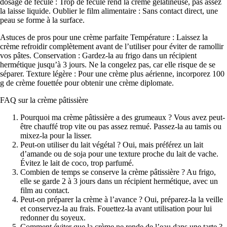
dosage de fécule : Trop de fécule rend la crème gélatineuse, pas assez
la laisse liquide. Oublier le film alimentaire : Sans contact direct, une
peau se forme à la surface.
Astuces de pros pour une crème parfaite Température : Laissez la
crème refroidir complètement avant de l’utiliser pour éviter de ramollir
vos pâtes. Conservation : Gardez-la au frigo dans un récipient
hermétique jusqu’à 3 jours. Ne la congelez pas, car elle risque de se
séparer. Texture légère : Pour une crème plus aérienne, incorporez 100
g de crème fouettée pour obtenir une crème diplomate.
FAQ sur la crème pâtissière
Pourquoi ma crème pâtissière a des grumeaux ? Vous avez peut-
être chauffé trop vite ou pas assez remué. Passez-la au tamis ou
mixez-la pour la lisser.
Peut-on utiliser du lait végétal ? Oui, mais préférez un lait
d’amande ou de soja pour une texture proche du lait de vache.
Évitez le lait de coco, trop parfumé.
Combien de temps se conserve la crème pâtissière ? Au frigo,
elle se garde 2 à 3 jours dans un récipient hermétique, avec un
film au contact.
Peut-on préparer la crème à l’avance ? Oui, préparez-la la veille
et conservez-la au frais. Fouettez-la avant utilisation pour lui
redonner du soyeux.
Comment éviter que la crème ne rende de l’eau dans une tarte ?