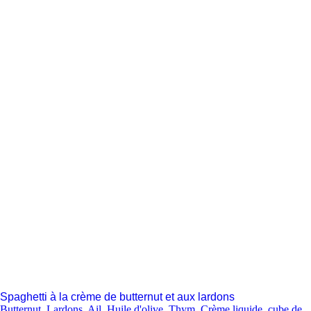
Spaghetti à la crème de butternut et aux lardons
Butternut
,
Lardons
,
Ail
,
Huile d'olive
,
Thym
,
Crème liquide
,
cube de