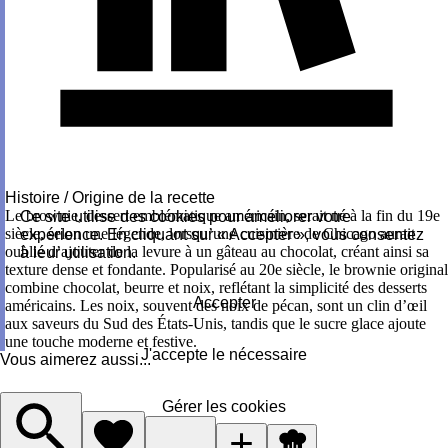
Histoire / Origine de la recette
Le brownie, dessert emblématique américain, serait né à la fin du 19e
Ce site utilise des cookies pour améliorer votre
siècle, selon une légende, lorsqu’une cuisinière de Chicago aurait
expérience. En cliquant sur « Accepter », vous consentez
oublié d’ajouter de la levure à un gâteau au chocolat, créant ainsi sa
à leur utilisation.
texture dense et fondante. Popularisé au 20e siècle, le brownie original
combine chocolat, beurre et noix, reflétant la simplicité des desserts
Accepter
américains. Les noix, souvent des noix de pécan, sont un clin d’œil
aux saveurs du Sud des États-Unis, tandis que le sucre glace ajoute
une touche moderne et festive.
J'accepte le nécessaire
Vous aimerez aussi...
Gérer les cookies