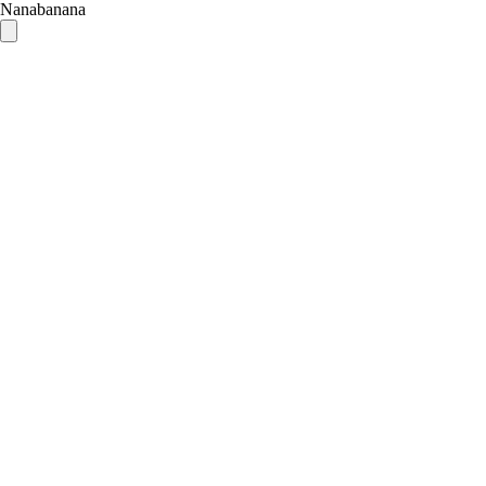
Nanabanana