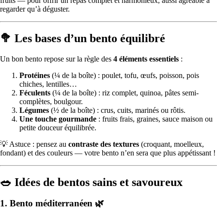
fruits — pour offrir un repas complet et harmonieux, aussi agréable à
regarder qu’à déguster.
🥦 Les bases d’un bento équilibré
Un bon bento repose sur la règle des
4 éléments essentiels
:
Protéines
(¼ de la boîte) : poulet, tofu, œufs, poisson, pois
chiches, lentilles…
Féculents
(¼ de la boîte) : riz complet, quinoa, pâtes semi-
complètes, boulgour.
Légumes
(½ de la boîte) : crus, cuits, marinés ou rôtis.
Une touche gourmande
: fruits frais, graines, sauce maison ou
petite douceur équilibrée.
💡 Astuce : pensez au
contraste des textures
(croquant, moelleux,
fondant) et des couleurs — votre bento n’en sera que plus appétissant !
🥗 Idées de bentos sains et savoureux
1. Bento méditerranéen 🌿