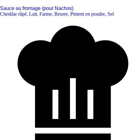
Sauce au fromage (pour Nachos)
Cheddar râpé
,
Lait
,
Farine
,
Beurre
,
Piment en poudre
,
Sel