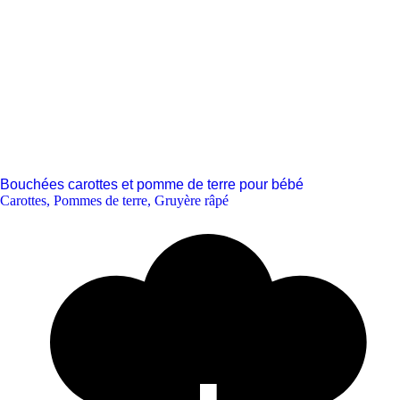
Bouchées carottes et pomme de terre pour bébé
Carottes
,
Pommes de terre
,
Gruyère râpé