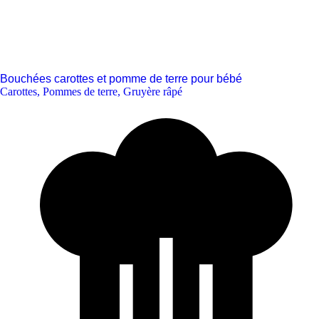
Bouchées carottes et pomme de terre pour bébé
Carottes
,
Pommes de terre
,
Gruyère râpé