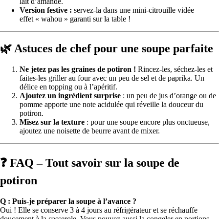
lait d’amande.
Version festive :
servez-la dans une mini-citrouille vidée —
effet « wahou » garanti sur la table !
🌿 Astuces de chef pour une soupe parfaite
Ne jetez pas les graines de potiron !
Rincez-les, séchez-les et
faites-les griller au four avec un peu de sel et de paprika. Un
délice en topping ou à l’apéritif.
Ajoutez un ingrédient surprise
: un peu de jus d’orange ou de
pomme apporte une note acidulée qui réveille la douceur du
potiron.
Misez sur la texture
: pour une soupe encore plus onctueuse,
ajoutez une noisette de beurre avant de mixer.
❓ FAQ – Tout savoir sur la soupe de
potiron
Q : Puis-je préparer la soupe à l’avance ?
Oui ! Elle se conserve 3 à 4 jours au réfrigérateur et se réchauffe
doucement à la casserole. Vous pouvez aussi la congeler en portions.