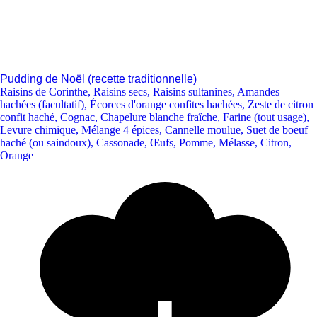
Pudding de Noël (recette traditionnelle)
Raisins de Corinthe
,
Raisins secs
,
Raisins sultanines
,
Amandes
hachées (facultatif)
,
Écorces d'orange confites hachées
,
Zeste de citron
confit haché
,
Cognac
,
Chapelure blanche fraîche
,
Farine (tout usage)
,
Levure chimique
,
Mélange 4 épices
,
Cannelle moulue
,
Suet de boeuf
haché (ou saindoux)
,
Cassonade
,
Œufs
,
Pomme
,
Mélasse
,
Citron
,
Orange