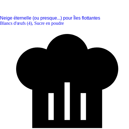
Neige éternelle (ou presque...) pour Îles flottantes
Blancs d'œufs (4)
,
Sucre en poudre