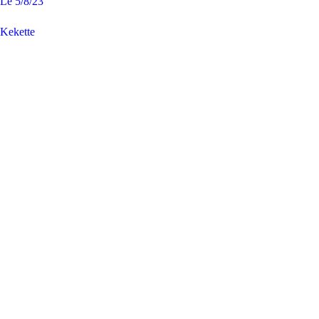
Le
5/8/23
Kekette