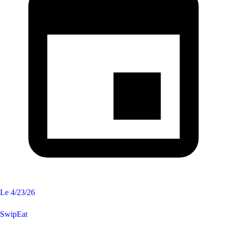
Le
4/23/26
SwipEat