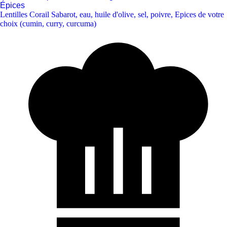
Épices
Lentilles Corail Sabarot
,
eau
,
huile d'olive
,
sel
,
poivre
,
Epices de votre
choix (cumin, curry, curcuma)