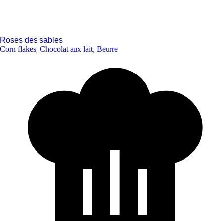
Roses des sables
Corn flakes
,
Chocolat aux lait
,
Beurre