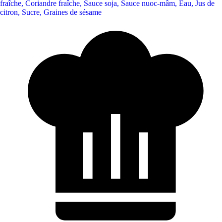
fraîche
,
Coriandre fraîche
,
Sauce soja
,
Sauce nuoc-mâm
,
Eau
,
Jus de
citron
,
Sucre
,
Graines de sésame