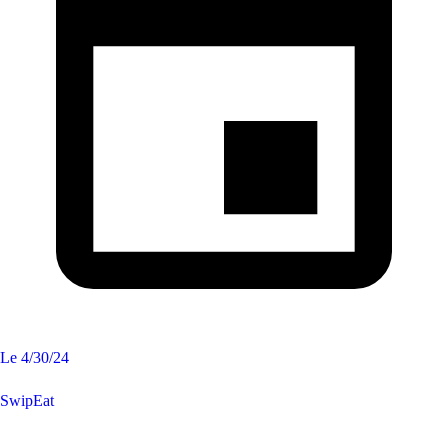
Le
4/30/24
SwipEat