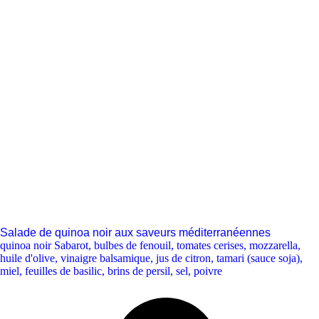
Salade de quinoa noir aux saveurs méditerranéennes
quinoa noir Sabarot
,
bulbes de fenouil
,
tomates cerises
,
mozzarella
,
huile d'olive
,
vinaigre balsamique
,
jus de citron
,
tamari (sauce soja)
,
miel
,
feuilles de basilic
,
brins de persil
,
sel
,
poivre