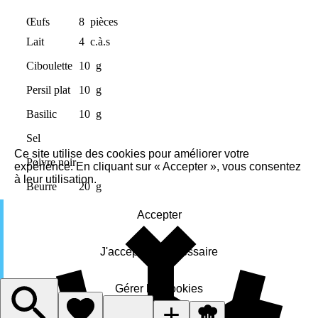
Œufs
8
pièces
Lait
4
c.à.s
Ciboulette
10
g
Persil plat
10
g
Basilic
10
g
Sel
Ce site utilise des cookies pour améliorer votre
Poivre noir
expérience. En cliquant sur « Accepter », vous consentez
à leur utilisation.
Beurre
20
g
Accepter
J'accepte le nécessaire
Gérer les cookies