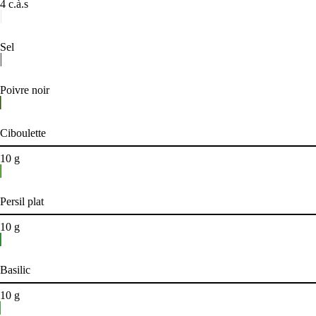
4
c.à.s
Sel
Poivre noir
Ciboulette
10
g
Persil plat
10
g
Basilic
10
g