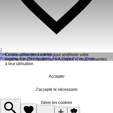
2
Tarte tatin au potimarron et à la fêta
Ce site utilise des cookies pour améliorer votre
Potimarron
,
Feta
,
Pâte feuilletée
,
Miel
,
Huile d'olive
,
Thym
expérience. En cliquant sur « Accepter », vous consentez
à leur utilisation.
Accepter
J'accepte le nécessaire
Gérer les cookies