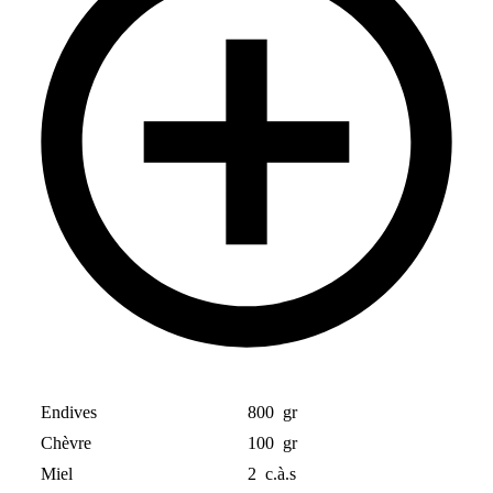
Endives
800
gr
Chèvre
100
gr
Miel
2
c.à.s