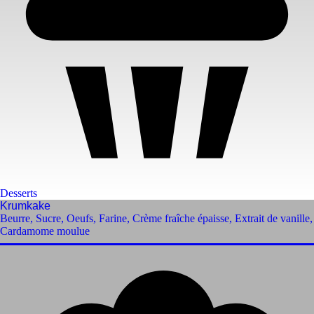
Desserts
Krumkake
Beurre
,
Sucre
,
Oeufs
,
Farine
,
Crème fraîche épaisse
,
Extrait de vanille
,
Cardamome moulue