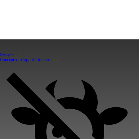
SwipEat
Concepteur d'applications en chef