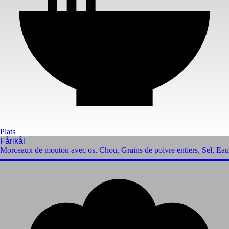
Plats
Fårikål
Morceaux de mouton avec os
,
Chou
,
Grains de poivre entiers
,
Sel
,
Eau