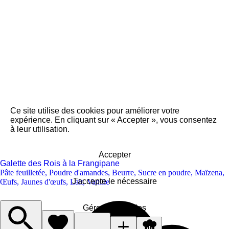
Ce site utilise des cookies pour améliorer votre
expérience. En cliquant sur « Accepter », vous consentez
à leur utilisation.
Accepter
Galette des Rois à la Frangipane
Pâte feuilletée
,
Poudre d'amandes
,
Beurre
,
Sucre en poudre
,
Maïzena
,
J'accepte le nécessaire
Œufs
,
Jaunes d'œufs
,
Lait
,
Vanille
Gérer les cookies