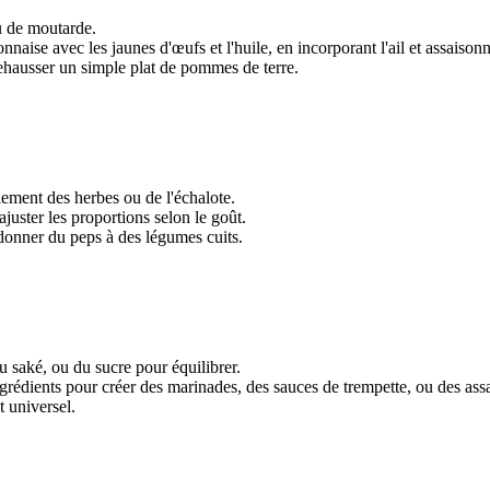
eu de moutarde.
nnaise avec les jaunes d'œufs et l'huile, en incorporant l'ail et assaisonn
ausser un simple plat de pommes de terre.
llement des herbes ou de l'échalote.
juster les proportions selon le goût.
donner du peps à des légumes cuits.
u saké, ou du sucre pour équilibrer.
ingrédients pour créer des marinades, des sauces de trempette, ou des as
 universel.