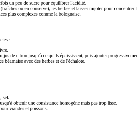
rfois un peu de sucre pour équilibrer l'acidité.
s (fraîches ou en conserve), les herbes et laisser mijoter pour concentrer 
auces plus complexes comme la bolognaise.
ctes :
ivre.
u jus de citron jusqu'à ce qu'ils épaississent, puis ajouter progressivem
e béarnaise avec des herbes et de l'échalote.
, sel.
jusqu'à obtenir une consistance homogène mais pas trop lisse.
our viandes et poissons.