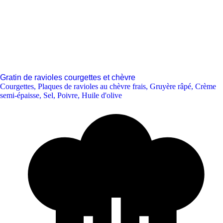
Gratin de ravioles courgettes et chèvre
Courgettes
,
Plaques de ravioles au chèvre frais
,
Gruyère râpé
,
Crème
semi-épaisse
,
Sel
,
Poivre
,
Huile d'olive