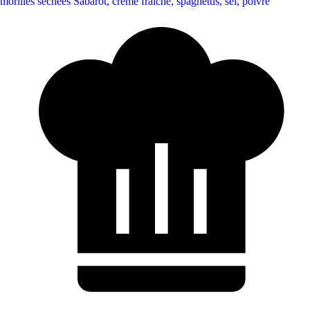
morilles séchées Sabarot
,
crème fraîche
,
spaghettis
,
sel
,
poivre