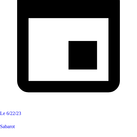
Le
6/22/23
Sabarot