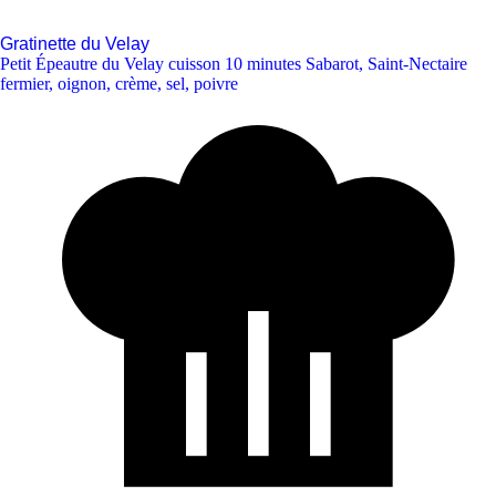
Gratinette du Velay
Petit Épeautre du Velay cuisson 10 minutes Sabarot
,
Saint-Nectaire
fermier
,
oignon
,
crème
,
sel
,
poivre