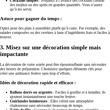
Cocktails simples
: Préparez à l’avance des cocktails comme
des mojitos ou des spritz en grandes quantités. Vous n’aurez
qu’à les servir.
Astuce pour gagner du temps :
Optez pour des plats à assembler plutôt qu’à cuire. Par exemple, des
salades composées ou des verrines à base d’ingrédients frais et faciles à
trouver.
3.
Misez sur une décoration simple mais
impactante
La décoration de votre soirée peut être époustouflante sans nécessiter
des heures de préparation. Choisissez quelques éléments clés pour
créer une ambiance festive sans trop d’efforts.
Idées de décoration rapide et efficace :
Ballons dorés ou argentés
: Faciles à gonfler et à installer, ils
ajoutent instantanément une touche festive.
Guirlandes lumineuses
: Elles créent une atmosphère
chaleureuse sans nécessiter beaucoup de temps.
Table de fête
: Couvrez-la de nappes dorées ou argentées,