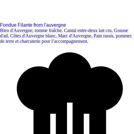
Fondue Filante from l'auvergne
Bleu d'Auvergne
,
tomme fraîche
,
Cantal entre-deux lait cru
,
Gousse
d'ail
,
Côtes d'Auvergne blanc
,
Marc d'Auvergne
,
Pain rassis, pommes
de terre et charcuterie pour l’accompagnement.