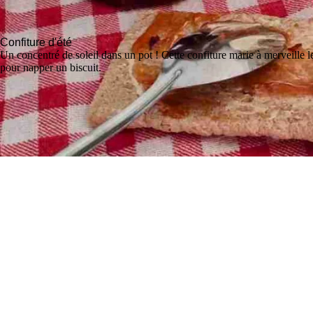
Confiture d'été
Un concentré de soleil dans un pot ! Cette confiture marie à merveille le
pour napper un biscuit.