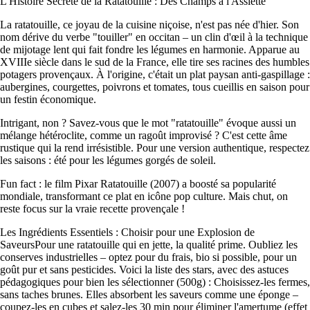
L'Histoire Secrète de la Ratatouille : Des Champs à l'Assiette
La ratatouille, ce joyau de la cuisine niçoise, n'est pas née d'hier. Son
nom dérive du verbe "touiller" en occitan – un clin d'œil à la technique
de mijotage lent qui fait fondre les légumes en harmonie. Apparue au
XVIIIe siècle dans le sud de la France, elle tire ses racines des humbles
potagers provençaux. À l'origine, c'était un plat paysan anti-gaspillage :
aubergines, courgettes, poivrons et tomates, tous cueillis en saison pour
un festin économique.
Intrigant, non ? Savez-vous que le mot "ratatouille" évoque aussi un
mélange hétéroclite, comme un ragoût improvisé ? C'est cette âme
rustique qui la rend irrésistible. Pour une version authentique, respectez
les saisons : été pour les légumes gorgés de soleil.
Fun fact : le film Pixar Ratatouille (2007) a boosté sa popularité
mondiale, transformant ce plat en icône pop culture. Mais chut, on
reste focus sur la vraie recette provençale !
Les Ingrédients Essentiels : Choisir pour une Explosion de
SaveursPour une ratatouille qui en jette, la qualité prime. Oubliez les
conserves industrielles – optez pour du frais, bio si possible, pour un
goût pur et sans pesticides. Voici la liste des stars, avec des astuces
pédagogiques pour bien les sélectionner
(500g) : Choisissez-les fermes,
sans taches brunes. Elles absorbent les saveurs comme une éponge –
coupez-les en cubes et salez-les 30 min pour éliminer l'amertume (effet