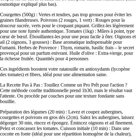
osmotique expliqué plus bas).
Courgettes (500g) : Vertes et tendres, pas trop grosses pour éviter les
graines filandreuses. Poivrons (2 rouges, 1 vert) : Rouges pour la
douceur sucrée, verts pour le croquant piquant. Grillez-les légèrement
pour une note fumée authentique. Tomates (1kg) : Mûres à point, type
cœur de bœuf. Ébouillantez-les pour une peau facile à ôter. Oignons et
ail (2 oignons, 3 gousses) : Base aromatique indispensable pour
l'umami. Herbes de Provence : Thym, romarin, basilic frais – le secret
provençal pour un parfum enivrant. Huile d'olive : Extra-vierge, pour
la richesse fruitée. Quantités pour 4 personnes
Ces ingrédients boostent votre ratatouille en antioxydants (lycopène
des tomates) et fibres, idéal pour une alimentation saine.
La Recette Pas à Pas : Touillez Comme un Pro Prêt pour l'action ?
Cette méthode confite traditionnelle prend 1h30, mais le résultat vaut
l'attente. On procède par couches pour une texture fondante sans
bouillie.
Préparation des légumes (20 min) : Lavez et coupez aubergines,
courgettes et poivrons en gros dés (2cm). Salez les aubergines, laissez
dégorger 30 min, rincez et épongez. Émincez oignons et ail finement.
Pelez et concassez les tomates. Cuisson initiale (10 min) : Dans une
cocotte en fonte (idéal pour une répartition homogène de la chaleur),