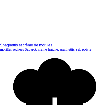
Spaghettis et crème de morilles
morilles séchées Sabarot
,
crème fraîche
,
spaghettis
,
sel
,
poivre