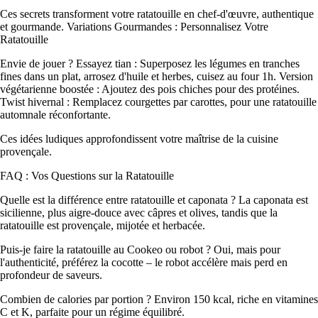
Ces secrets transforment votre ratatouille en chef-d'œuvre, authentique
et gourmande. Variations Gourmandes : Personnalisez Votre
Ratatouille
Envie de jouer ? Essayez
tian : Superposez les légumes en tranches
fines dans un plat, arrosez d'huile et herbes, cuisez au four 1h. Version
végétarienne boostée : Ajoutez des pois chiches pour des protéines.
Twist hivernal : Remplacez courgettes par carottes, pour une ratatouille
automnale réconfortante.
Ces idées ludiques approfondissent votre maîtrise de la cuisine
provençale.
FAQ : Vos Questions sur la Ratatouille
Quelle est la différence entre ratatouille et caponata ? La caponata est
sicilienne, plus aigre-douce avec câpres et olives, tandis que la
ratatouille est provençale, mijotée et herbacée.
Puis-je faire la ratatouille au Cookeo ou robot ? Oui, mais pour
l'authenticité, préférez la cocotte – le robot accélère mais perd en
profondeur de saveurs.
Combien de calories par portion ? Environ 150 kcal, riche en vitamines
C et K, parfaite pour un régime équilibré.