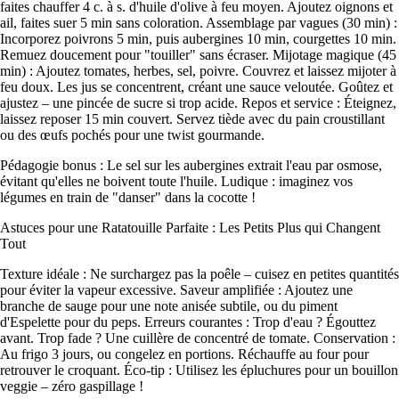
faites chauffer 4 c. à s. d'huile d'olive à feu moyen. Ajoutez oignons et
ail, faites suer 5 min sans coloration. Assemblage par vagues (30 min) :
Incorporez poivrons 5 min, puis aubergines 10 min, courgettes 10 min.
Remuez doucement pour "touiller" sans écraser. Mijotage magique (45
min) : Ajoutez tomates, herbes, sel, poivre. Couvrez et laissez mijoter à
feu doux. Les jus se concentrent, créant une sauce veloutée. Goûtez et
ajustez – une pincée de sucre si trop acide. Repos et service : Éteignez,
laissez reposer 15 min couvert. Servez tiède avec du pain croustillant
ou des œufs pochés pour une twist gourmande.
Pédagogie bonus : Le sel sur les aubergines extrait l'eau par osmose,
évitant qu'elles ne boivent toute l'huile. Ludique : imaginez vos
légumes en train de "danser" dans la cocotte !
Astuces pour une Ratatouille Parfaite : Les Petits Plus qui Changent
Tout
Texture idéale : Ne surchargez pas la poêle – cuisez en petites quantités
pour éviter la vapeur excessive. Saveur amplifiée : Ajoutez une
branche de sauge pour une note anisée subtile, ou du piment
d'Espelette pour du peps. Erreurs courantes : Trop d'eau ? Égouttez
avant. Trop fade ? Une cuillère de concentré de tomate. Conservation :
Au frigo 3 jours, ou congelez en portions. Réchauffe au four pour
retrouver le croquant. Éco-tip : Utilisez les épluchures pour un bouillon
veggie – zéro gaspillage !