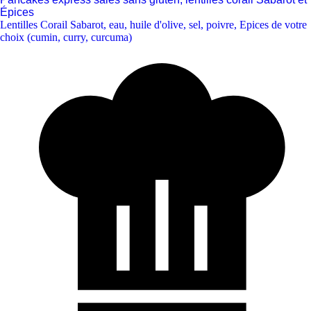
Épices
Lentilles Corail Sabarot
,
eau
,
huile d'olive
,
sel
,
poivre
,
Epices de votre
choix (cumin, curry, curcuma)