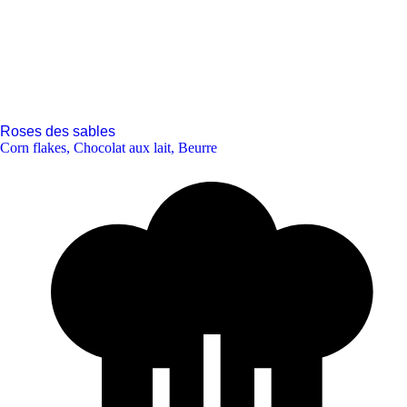
Roses des sables
Corn flakes
,
Chocolat aux lait
,
Beurre