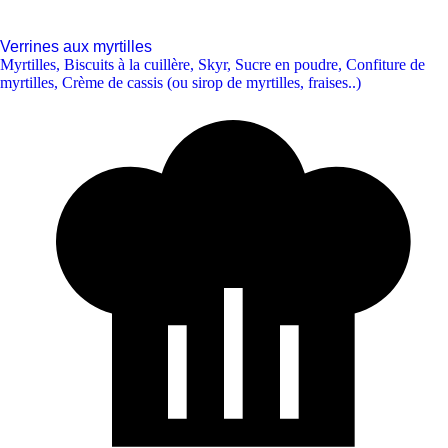
Verrines aux myrtilles
Myrtilles
,
Biscuits à la cuillère
,
Skyr
,
Sucre en poudre
,
Confiture de
myrtilles
,
Crème de cassis (ou sirop de myrtilles, fraises..)