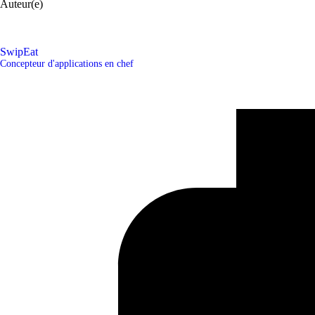
Auteur(e)
SwipEat
Concepteur d'applications en chef