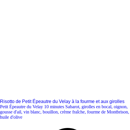
Risotto de Petit Épeautre du Velay à la fourme et aux girolles
Petit Épeautre du Velay 10 minutes Sabarot
,
girolles en bocal
,
oignon
,
gousse d'ail
,
vin blanc
,
bouillon
,
crème fraîche
,
fourme de Montbrison
,
huile d'olive