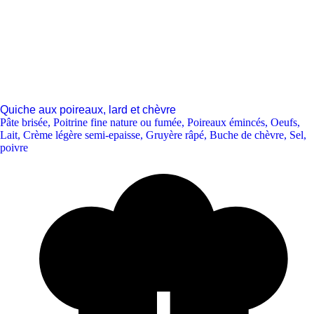
Quiche aux poireaux, lard et chèvre
Pâte brisée
,
Poitrine fine nature ou fumée
,
Poireaux émincés
,
Oeufs
,
Lait
,
Crème légère semi-epaisse
,
Gruyère râpé
,
Buche de chèvre
,
Sel,
poivre