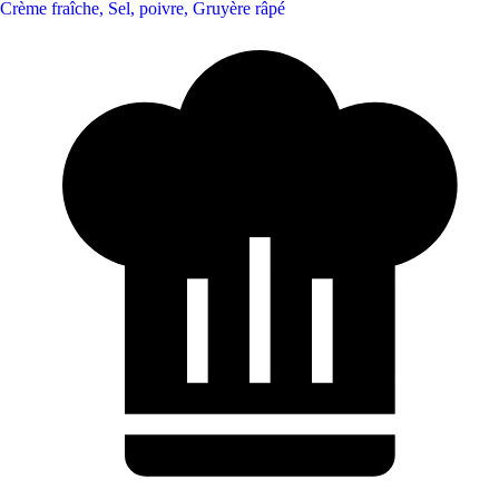
Crème fraîche
,
Sel, poivre
,
Gruyère râpé