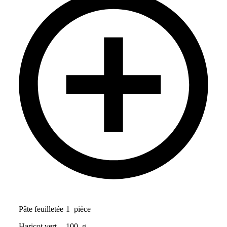
Pâte feuilletée
1
pièce
Haricot vert
100
g