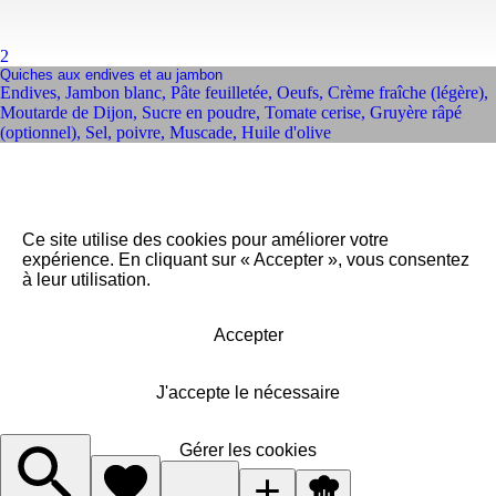
2
Quiches aux endives et au jambon
Endives
,
Jambon blanc
,
Pâte feuilletée
,
Oeufs
,
Crème fraîche (légère)
,
Moutarde de Dijon
,
Sucre en poudre
,
Tomate cerise
,
Gruyère râpé
(optionnel)
,
Sel, poivre
,
Muscade
,
Huile d'olive
Ce site utilise des cookies pour améliorer votre
expérience. En cliquant sur « Accepter », vous consentez
à leur utilisation.
Accepter
J'accepte le nécessaire
Gérer les cookies