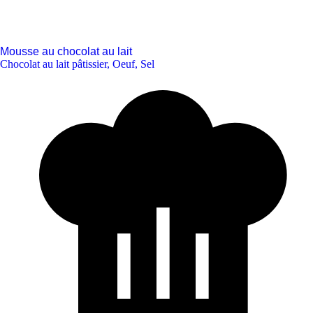
Mousse au chocolat au lait
Chocolat au lait pâtissier
,
Oeuf
,
Sel