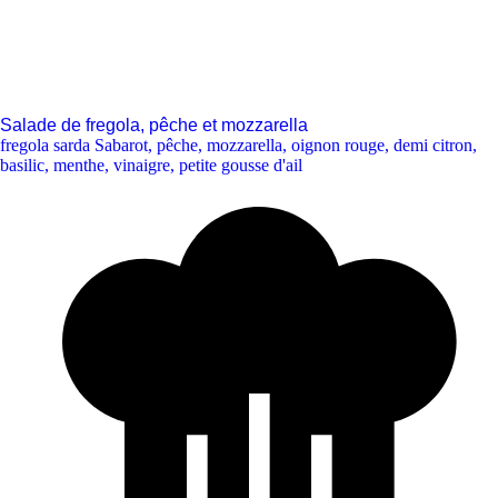
Salade de fregola, pêche et mozzarella
fregola sarda Sabarot
,
pêche
,
mozzarella
,
oignon rouge
,
demi citron
,
basilic
,
menthe
,
vinaigre
,
petite gousse d'ail