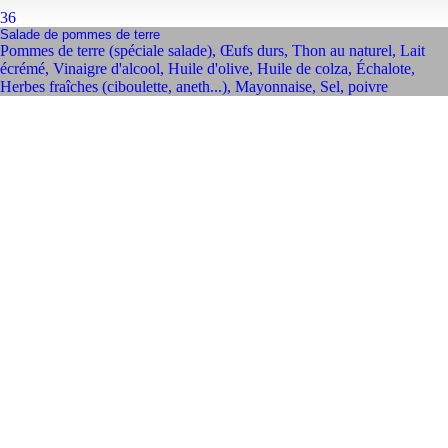
36
Salade de pommes de terre
Pommes de terre (spéciale salade)
,
Œufs durs
,
Thon au naturel
,
Lait
écrémé
,
Vinaigre d'alcool
,
Huile d'olive
,
Huile de colza
,
Échalote
,
Herbes fraîches (ciboulette, aneth...)
,
Mayonnaise
,
Sel, poivre