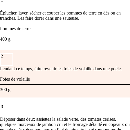
1
Éplucher, laver, sécher et couper les pommes de terre en dés ou en
tranches. Les faire dorer dans une sauteuse.
Pommes de terre
400
g
2
Pendant ce temps, faire revenir les foies de volaille dans une poêle.
Foies de volaille
300
g
3
Déposer dans deux assiettes la salade verte, des tomates cerises,
quelques morceaux de jambon cru et le fromage détaillé en copeaux ou
en cubes. Assaisonner avec un filet de vinaigrette et saupoudrer de