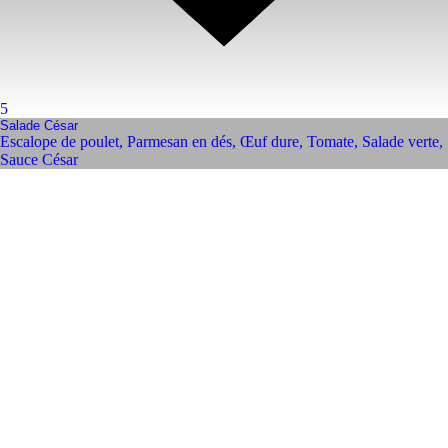
5
Salade César
Escalope de poulet
,
Parmesan en dés
,
Œuf dure
,
Tomate
,
Salade verte
,
Sauce César