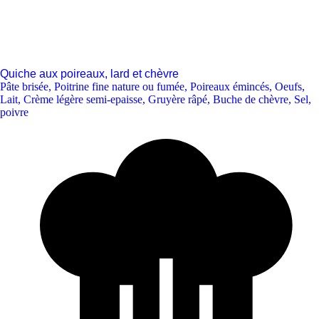
Quiche aux poireaux, lard et chèvre
Pâte brisée
,
Poitrine fine nature ou fumée
,
Poireaux émincés
,
Oeufs
,
Lait
,
Crème légère semi-epaisse
,
Gruyère râpé
,
Buche de chèvre
,
Sel,
poivre