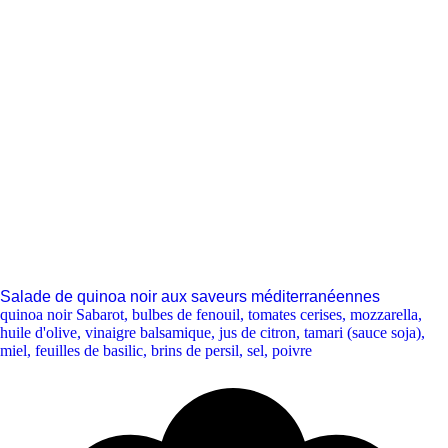
Salade de quinoa noir aux saveurs méditerranéennes
quinoa noir Sabarot
,
bulbes de fenouil
,
tomates cerises
,
mozzarella
,
huile d'olive
,
vinaigre balsamique
,
jus de citron
,
tamari (sauce soja)
,
miel
,
feuilles de basilic
,
brins de persil
,
sel
,
poivre