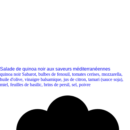
Salade de quinoa noir aux saveurs méditerranéennes
quinoa noir Sabarot
,
bulbes de fenouil
,
tomates cerises
,
mozzarella
,
huile d'olive
,
vinaigre balsamique
,
jus de citron
,
tamari (sauce soja)
,
miel
,
feuilles de basilic
,
brins de persil
,
sel
,
poivre