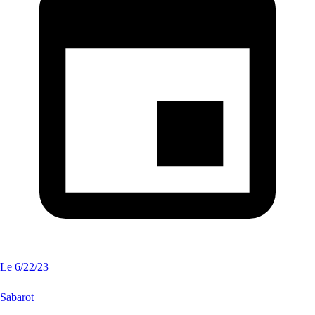
Le
6/22/23
Sabarot