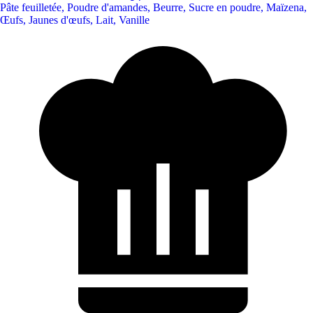
Pâte feuilletée
,
Poudre d'amandes
,
Beurre
,
Sucre en poudre
,
Maïzena
,
Œufs
,
Jaunes d'œufs
,
Lait
,
Vanille