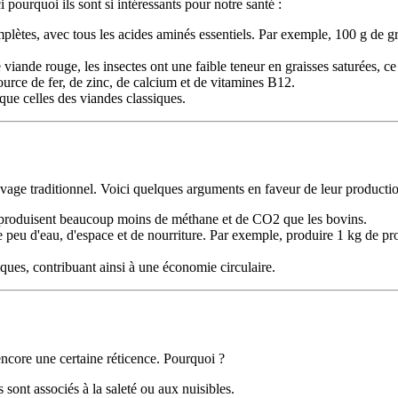
 pourquoi ils sont si intéressants pour notre santé :
plètes, avec tous les acides aminés essentiels. Par exemple, 100 g de gr
 viande rouge, les insectes ont une faible teneur en graisses saturées, c
ource de fer, de zinc, de calcium et de vitamines B12.
que celles des viandes classiques.
vage traditionnel. Voici quelques arguments en faveur de leur productio
 produisent beaucoup moins de méthane et de CO2 que les bovins.
te peu d'eau, d'espace et de nourriture. Par exemple, produire 1 kg de p
ques, contribuant ainsi à une économie circulaire.
ncore une certaine réticence. Pourquoi ?
 sont associés à la saleté ou aux nuisibles.