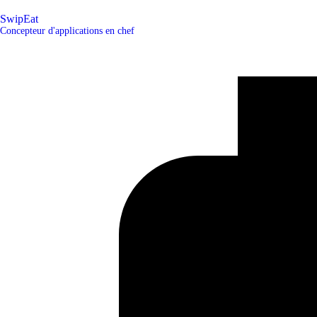
SwipEat
Concepteur d'applications en chef