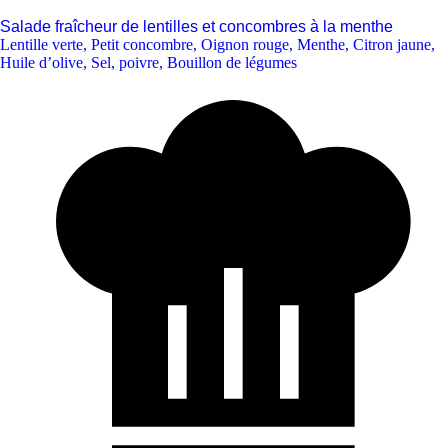
Salade fraîcheur de lentilles et concombres à la menthe
Lentille verte
,
Petit concombre
,
Oignon rouge
,
Menthe
,
Citron jaune
,
Huile d’olive
,
Sel, poivre
,
Bouillon de légumes