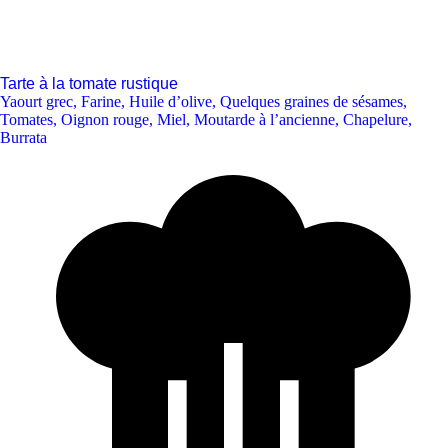
Tarte à la tomate rustique
Yaourt grec
,
Farine
,
Huile d’olive
,
Quelques graines de sésames
,
Tomates
,
Oignon rouge
,
Miel
,
Moutarde à l’ancienne
,
Chapelure
,
Burrata