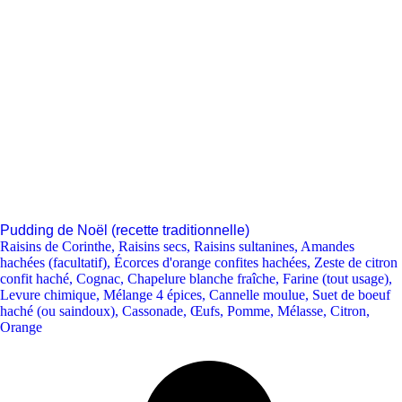
Pudding de Noël (recette traditionnelle)
Raisins de Corinthe
,
Raisins secs
,
Raisins sultanines
,
Amandes
hachées (facultatif)
,
Écorces d'orange confites hachées
,
Zeste de citron
confit haché
,
Cognac
,
Chapelure blanche fraîche
,
Farine (tout usage)
,
Levure chimique
,
Mélange 4 épices
,
Cannelle moulue
,
Suet de boeuf
haché (ou saindoux)
,
Cassonade
,
Œufs
,
Pomme
,
Mélasse
,
Citron
,
Orange