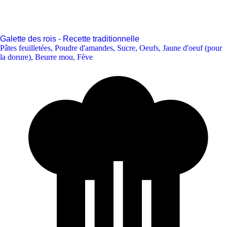
Galette des rois - Recette traditionnelle
Pâtes feuilletées
,
Poudre d'amandes
,
Sucre
,
Oeufs
,
Jaune d'oeuf (pour
la dorure)
,
Beurre mou
,
Fève