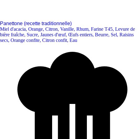
Panettone (recette traditionnelle)
Miel d'acacia
,
Orange
,
Citron
,
Vanille
,
Rhum
,
Farine T45
,
Levure de
bière fraîche
,
Sucre
,
Jaunes d'œuf
,
Œufs entiers
,
Beurre
,
Sel
,
Raisins
secs
,
Orange confite
,
Citron confit
,
Eau