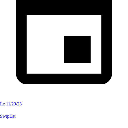
Le
11/29/23
SwipEat