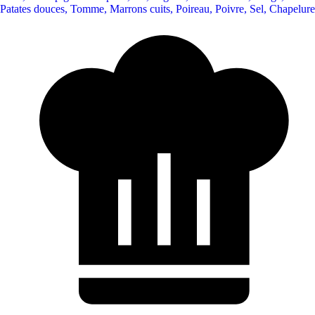
Patates douces
,
Tomme
,
Marrons cuits
,
Poireau
,
Poivre
,
Sel
,
Chapelure