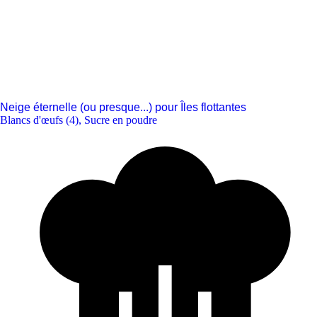
Neige éternelle (ou presque...) pour Îles flottantes
Blancs d'œufs (4)
,
Sucre en poudre