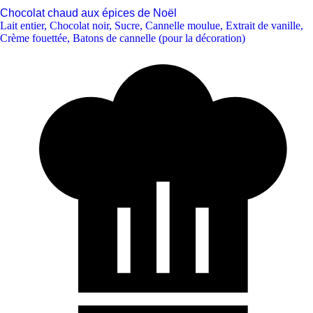
Chocolat chaud aux épices de Noël
Lait entier
,
Chocolat noir
,
Sucre
,
Cannelle moulue
,
Extrait de vanille
,
Crème fouettée
,
Batons de cannelle (pour la décoration)