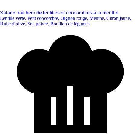
Salade fraîcheur de lentilles et concombres à la menthe
Lentille verte
,
Petit concombre
,
Oignon rouge
,
Menthe
,
Citron jaune
,
Huile d’olive
,
Sel, poivre
,
Bouillon de légumes