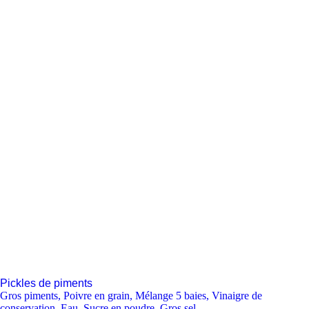
Pickles de piments
Gros piments
,
Poivre en grain
,
Mélange 5 baies
,
Vinaigre de
conservation
,
Eau
,
Sucre en poudre
,
Gros sel