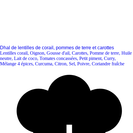
Dhal de lentilles de corail, pommes de terre et carottes
Lentilles corail
,
Oignon
,
Gousse d'ail
,
Carottes
,
Pomme de terre
,
Huile
neutre
,
Lait de coco
,
Tomates concassées
,
Petit piment
,
Curry
,
Mélange 4 épices
,
Curcuma
,
Citron
,
Sel
,
Poivre
,
Coriandre fraîche