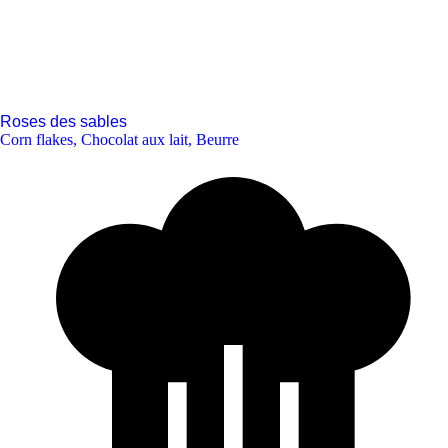
Roses des sables
Corn flakes
,
Chocolat aux lait
,
Beurre