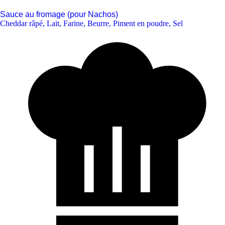
Sauce au fromage (pour Nachos)
Cheddar râpé
,
Lait
,
Farine
,
Beurre
,
Piment en poudre
,
Sel