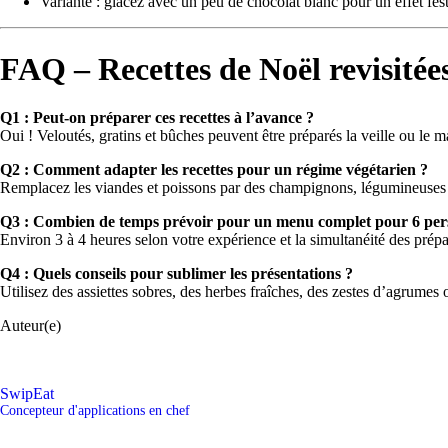
Variante : glacez avec un peu de chocolat blanc pour un effet fest
FAQ – Recettes de Noël revisitée
Q1 : Peut-on préparer ces recettes à l’avance ?
Oui ! Veloutés, gratins et bûches peuvent être préparés la veille ou le 
Q2 : Comment adapter les recettes pour un régime végétarien ?
Remplacez les viandes et poissons par des champignons, légumineuses o
Q3 : Combien de temps prévoir pour un menu complet pour 6 per
Environ 3 à 4 heures selon votre expérience et la simultanéité des prépa
Q4 : Quels conseils pour sublimer les présentations ?
Utilisez des assiettes sobres, des herbes fraîches, des zestes d’agrumes 
Auteur(e)
SwipEat
Concepteur d'applications en chef